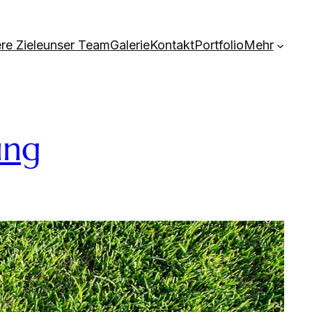
re Ziele
unser Team
Galerie
Kontakt
Portfolio
Mehr
ung